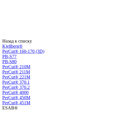
Назад к списку
Kjellberg®
PerCut® 160-170 (3D)
PB-S77
PB-S80
PerСut® 210M
PerСut® 211M
PerСut® 221M
PerСut® 370.1
PerСut® 370.2
PerСut® 4000
PerСut® 450M
PerСut® 451M
ESAB®