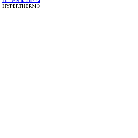
Плазменная резка
HYPERTHERM®