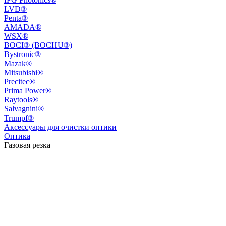
LVD®
Penta®
AMADA®
WSX®
BOCI® (BOCHU®)
Bystronic®
Mazak®
Mitsubishi®
Precitec®
Prima Power®
Raytools®
Salvagnini®
Trumpf®
Аксессуары для очистки оптики
Оптика
Газовая резка