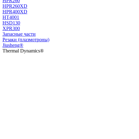
HPR260
HPR260XD
HPR400XD
HT4001
HSD130
XPR300
Запасные части
Резаки (плазмотроны)
Jiusheng®
Thermal Dynamics®