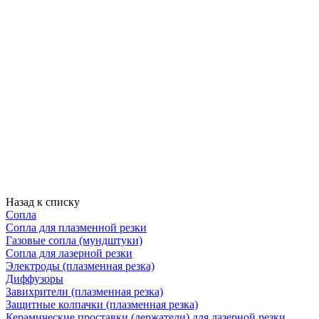
Назад к списку
Сопла
Сопла для плазменной резки
Газовые сопла (мундштуки)
Сопла для лазерной резки
Электроды (плазменная резка)
Диффузоры
Завихрители (плазменная резка)
Защитные колпачки (плазменная резка)
Керамические проставки (держатели) для лазерной резки