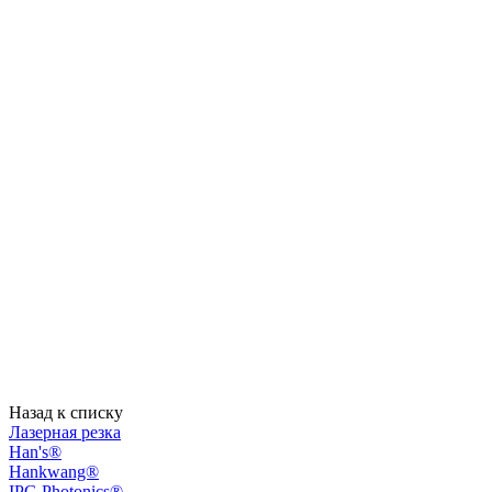
Назад к списку
Лазерная резка
Han's®
Hankwang®
IPG Photonics®