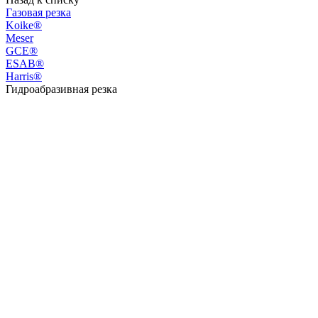
Газовая резка
Koike®
Meser
GCE®
ESAB®
Harris®
Гидроабразивная резка