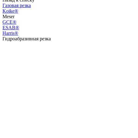
Газовая резка
Koike®
Meser
GCE®
ESAB®
Harris®
Гидроабразивная резка