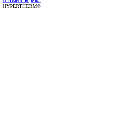
Плазменная резка
HYPERTHERM®