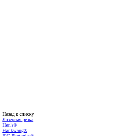
Назад к списку
Лазерная резка
Han's®
Hankwang®
IPG Photonics®