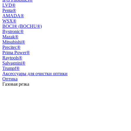
LVD®
Penta®
AMADA®
WSX®
BOCI® (BOCHU®)
Bystronic®
Mazak®
Mitsubishi®
Precitec®
Prima Power®
Raytools®
Salvagnini®
Trumpf®
Аксессуары для очистки оптики
Оптика
Газовая резка