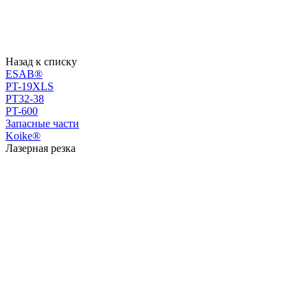
Назад к списку
ESAB®
PT-19XLS
PT32-38
PT-600
Запасные части
Koike®
Лазерная резка