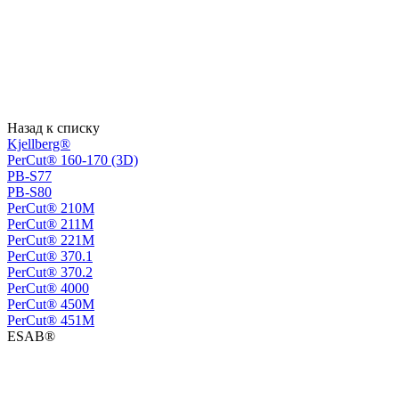
Назад к списку
Kjellberg®
PerCut® 160-170 (3D)
PB-S77
PB-S80
PerСut® 210M
PerСut® 211M
PerСut® 221M
PerСut® 370.1
PerСut® 370.2
PerСut® 4000
PerСut® 450M
PerСut® 451M
ESAB®