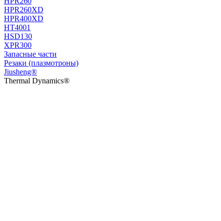
HPR260
HPR260XD
HPR400XD
HT4001
HSD130
XPR300
Запасные части
Резаки (плазмотроны)
Jiusheng®
Thermal Dynamics®