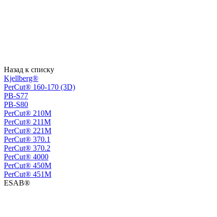
Назад к списку
Kjellberg®
PerCut® 160-170 (3D)
PB-S77
PB-S80
PerСut® 210M
PerСut® 211M
PerСut® 221M
PerСut® 370.1
PerСut® 370.2
PerСut® 4000
PerСut® 450M
PerСut® 451M
ESAB®