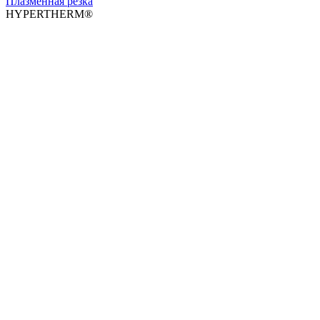
Плазменная резка
HYPERTHERM®