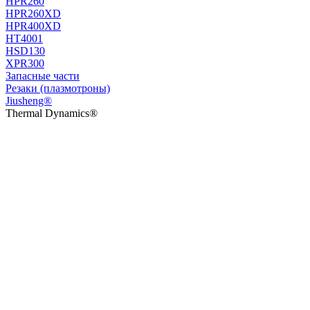
HPR260
HPR260XD
HPR400XD
HT4001
HSD130
XPR300
Запасные части
Резаки (плазмотроны)
Jiusheng®
Thermal Dynamics®