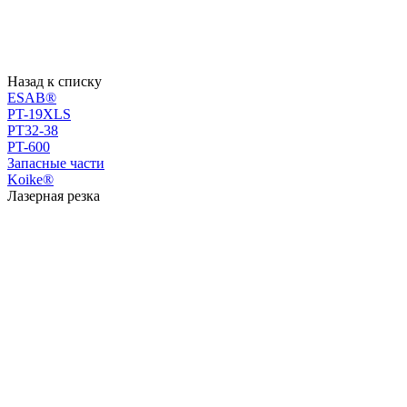
Назад к списку
ESAB®
PT-19XLS
PT32-38
PT-600
Запасные части
Koike®
Лазерная резка