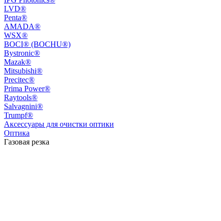
LVD®
Penta®
AMADA®
WSX®
BOCI® (BOCHU®)
Bystronic®
Mazak®
Mitsubishi®
Precitec®
Prima Power®
Raytools®
Salvagnini®
Trumpf®
Аксессуары для очистки оптики
Оптика
Газовая резка