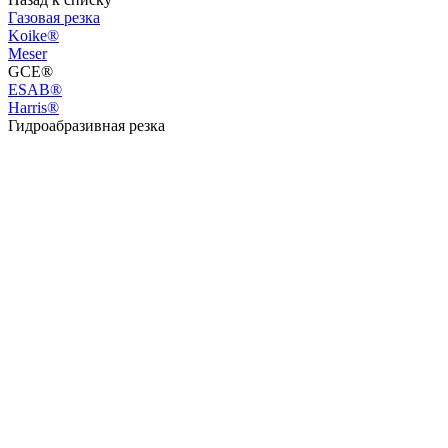
Газовая резка
Koike®
Meser
GCE®
ESAB®
Harris®
Гидроабразивная резка