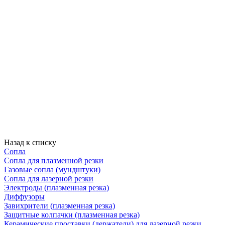
Назад к списку
Сопла
Сопла для плазменной резки
Газовые сопла (мундштуки)
Сопла для лазерной резки
Электроды (плазменная резка)
Диффузоры
Завихрители (плазменная резка)
Защитные колпачки (плазменная резка)
Керамические проставки (держатели) для лазерной резки