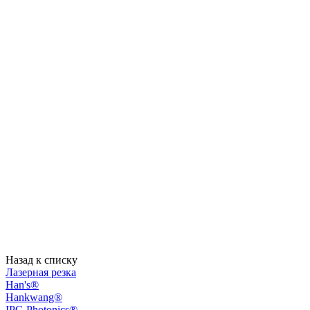
Назад к списку
Лазерная резка
Han's®
Hankwang®
IPG Photonics®