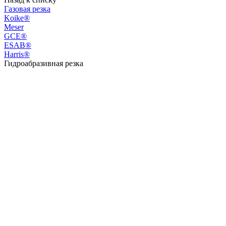
Газовая резка
Koike®
Meser
GCE®
ESAB®
Harris®
Гидроабразивная резка