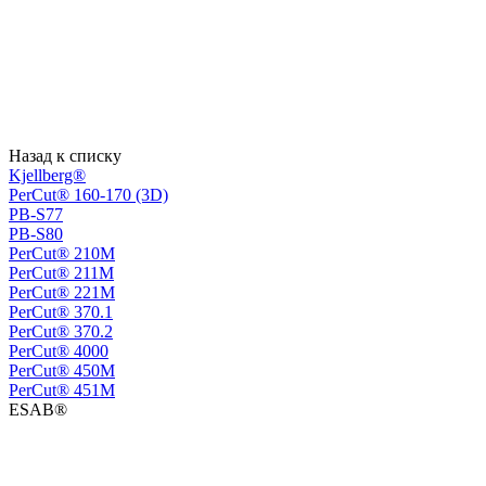
Назад к списку
Kjellberg®
PerCut® 160-170 (3D)
PB-S77
PB-S80
PerСut® 210M
PerСut® 211M
PerСut® 221M
PerСut® 370.1
PerСut® 370.2
PerСut® 4000
PerСut® 450M
PerСut® 451M
ESAB®