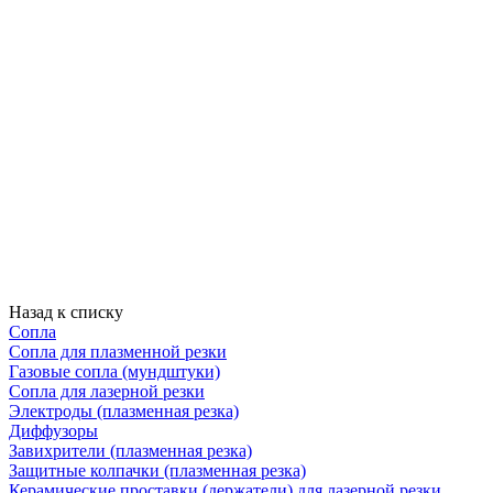
Назад к списку
Сопла
Сопла для плазменной резки
Газовые сопла (мундштуки)
Сопла для лазерной резки
Электроды (плазменная резка)
Диффузоры
Завихрители (плазменная резка)
Защитные колпачки (плазменная резка)
Керамические проставки (держатели) для лазерной резки