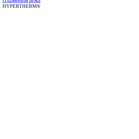
Плазменная резка
HYPERTHERM®