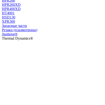
HPR260
HPR260XD
HPR400XD
HT4001
HSD130
XPR300
Запасные части
Резаки (плазмотроны)
Jiusheng®
Thermal Dynamics®