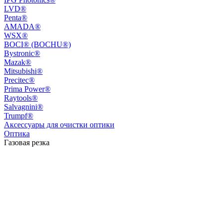
LVD®
Penta®
AMADA®
WSX®
BOCI® (BOCHU®)
Bystronic®
Mazak®
Mitsubishi®
Precitec®
Prima Power®
Raytools®
Salvagnini®
Trumpf®
Аксессуары для очистки оптики
Оптика
Газовая резка