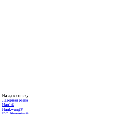
Назад к списку
Лазерная резка
Han's®
Hankwang®
IPG Photonics®