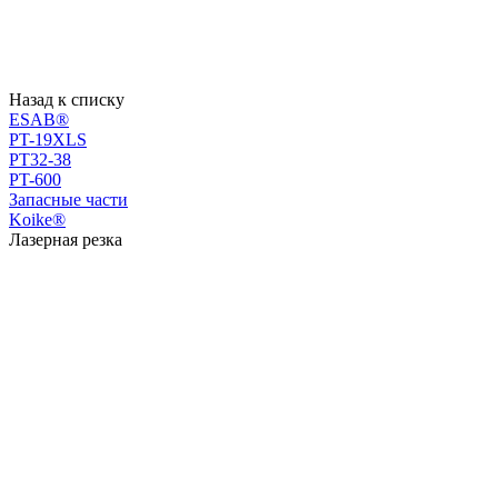
Назад к списку
ESAB®
PT-19XLS
PT32-38
PT-600
Запасные части
Koike®
Лазерная резка