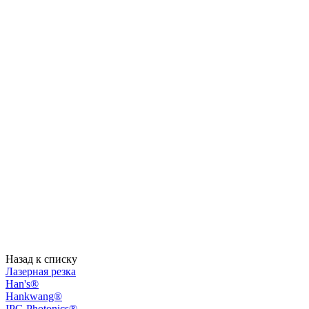
Назад к списку
Лазерная резка
Han's®
Hankwang®
IPG Photonics®