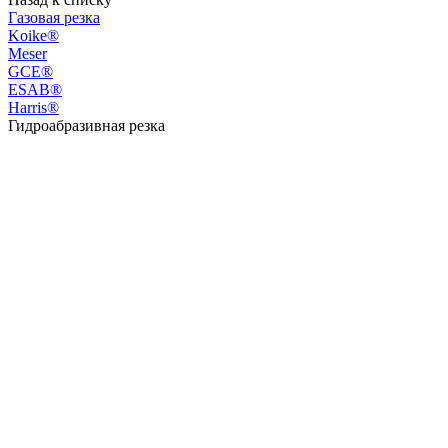
Газовая резка
Koike®
Meser
GCE®
ESAB®
Harris®
Гидроабразивная резка