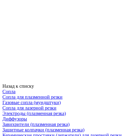
Назад к списку
Сопла
Сопла для плазменной резки
Газовые сопла (мундштуки)
Сопла для лазерной резки
Электроды (плазменная резка)
Диффузоры
Завихрители (плазменная резка)
Защитные колпачки (плазменная резка)
Керамические проставки (держатели) для лазерной резки