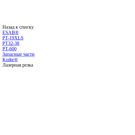
Назад к списку
ESAB®
PT-19XLS
PT32-38
PT-600
Запасные части
Koike®
Лазерная резка