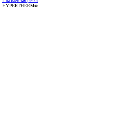
Плазменная резка
HYPERTHERM®