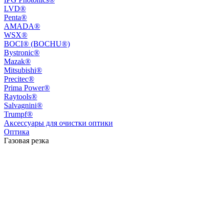
LVD®
Penta®
AMADA®
WSX®
BOCI® (BOCHU®)
Bystronic®
Mazak®
Mitsubishi®
Precitec®
Prima Power®
Raytools®
Salvagnini®
Trumpf®
Аксессуары для очистки оптики
Оптика
Газовая резка