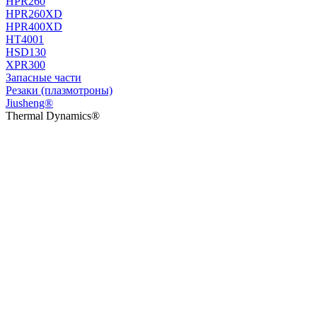
HPR260
HPR260XD
HPR400XD
HT4001
HSD130
XPR300
Запасные части
Резаки (плазмотроны)
Jiusheng®
Thermal Dynamics®