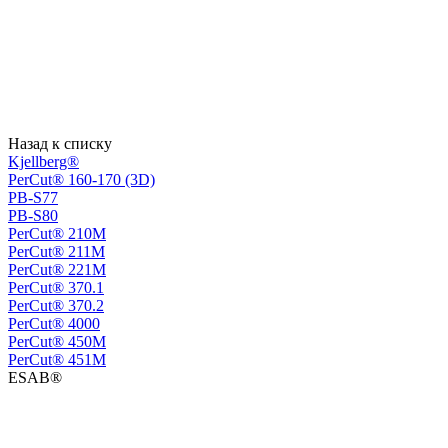
Назад к списку
Kjellberg®
PerCut® 160-170 (3D)
PB-S77
PB-S80
PerСut® 210M
PerСut® 211M
PerСut® 221M
PerСut® 370.1
PerСut® 370.2
PerСut® 4000
PerСut® 450M
PerСut® 451M
ESAB®