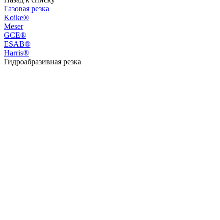
Газовая резка
Koike®
Meser
GCE®
ESAB®
Harris®
Гидроабразивная резка