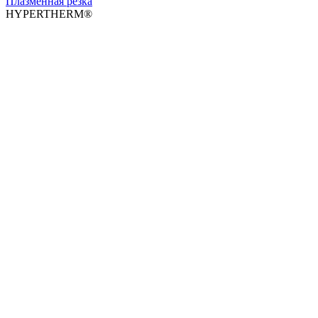
Плазменная резка
HYPERTHERM®