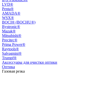
LVD®
Penta®
AMADA®
WSX®
BOCI® (BOCHU®)
Bystronic®
Mazak®
Mitsubishi®
Precitec®
Prima Power®
Raytools®
Salvagnini®
Trumpf®
Аксессуары для очистки оптики
Оптика
Газовая резка