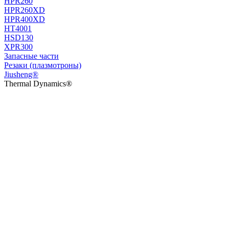
HPR260
HPR260XD
HPR400XD
HT4001
HSD130
XPR300
Запасные части
Резаки (плазмотроны)
Jiusheng®
Thermal Dynamics®