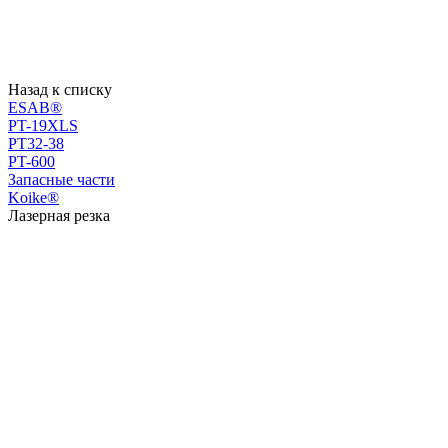
Назад к списку
ESAB®
PT-19XLS
PT32-38
PT-600
Запасные части
Koike®
Лазерная резка