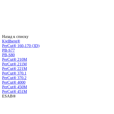
Назад к списку
Kjellberg®
PerCut® 160-170 (3D)
PB-S77
PB-S80
PerСut® 210M
PerСut® 211M
PerСut® 221M
PerСut® 370.1
PerСut® 370.2
PerСut® 4000
PerСut® 450M
PerСut® 451M
ESAB®