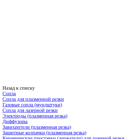
Назад к списку
Сопла
Сопла для плазменной резки
Газовые сопла (мундштуки)
Сопла для лазерной резки
Электроды (плазменная резка)
Диффузоры
Завихрители (плазменная резка)
Защитные колпачки (плазменная резка)
Керамические проставки (держатели) для лазерной резки