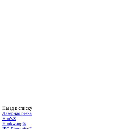
Назад к списку
Лазерная резка
Han's®
Hankwang®
IPG Photonics®