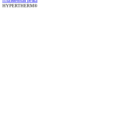
Плазменная резка
HYPERTHERM®