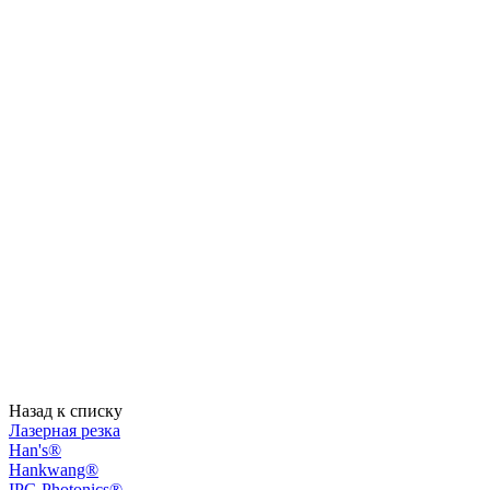
Назад к списку
Лазерная резка
Han's®
Hankwang®
IPG Photonics®