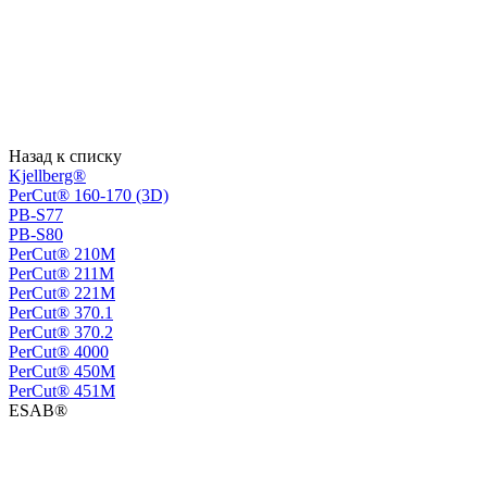
Назад к списку
Kjellberg®
PerCut® 160-170 (3D)
PB-S77
PB-S80
PerСut® 210M
PerСut® 211M
PerСut® 221M
PerСut® 370.1
PerСut® 370.2
PerСut® 4000
PerСut® 450M
PerСut® 451M
ESAB®