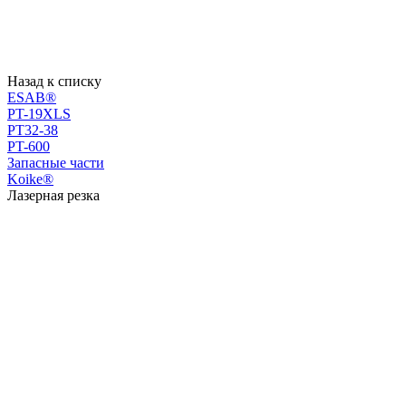
Назад к списку
ESAB®
PT-19XLS
PT32-38
PT-600
Запасные части
Koike®
Лазерная резка