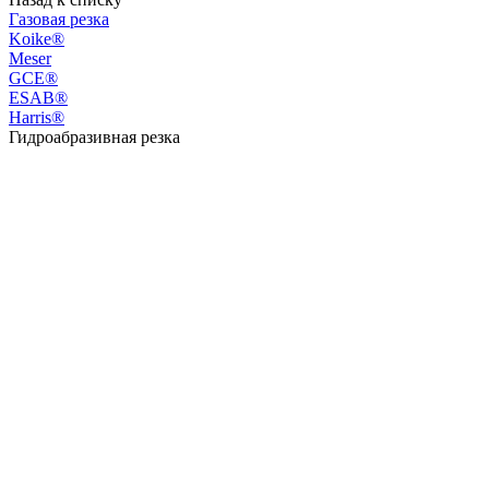
Газовая резка
Koike®
Meser
GCE®
ESAB®
Harris®
Гидроабразивная резка