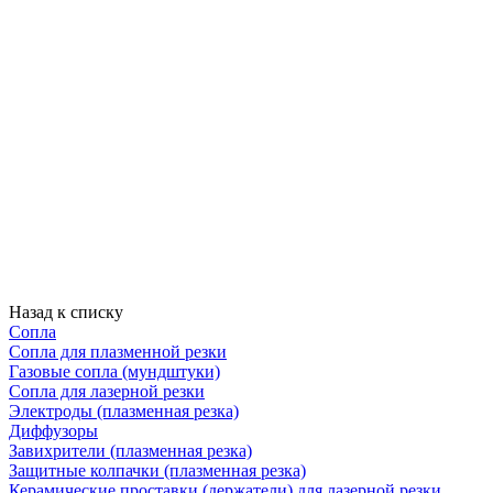
Назад к списку
Сопла
Сопла для плазменной резки
Газовые сопла (мундштуки)
Сопла для лазерной резки
Электроды (плазменная резка)
Диффузоры
Завихрители (плазменная резка)
Защитные колпачки (плазменная резка)
Керамические проставки (держатели) для лазерной резки