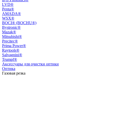
LVD®
Penta®
AMADA®
WSX®
BOCI® (BOCHU®)
Bystronic®
Mazak®
Mitsubishi®
Precitec®
Prima Power®
Raytools®
Salvagnini®
Trumpf®
Аксессуары для очистки оптики
Оптика
Газовая резка