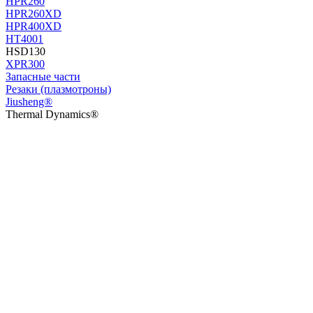
HPR260
HPR260XD
HPR400XD
HT4001
HSD130
XPR300
Запасные части
Резаки (плазмотроны)
Jiusheng®
Thermal Dynamics®