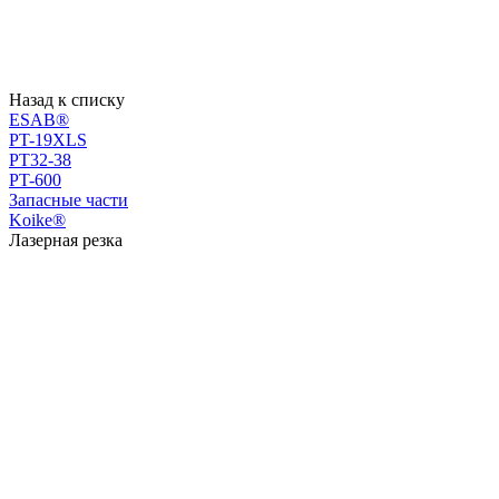
Назад к списку
ESAB®
PT-19XLS
PT32-38
PT-600
Запасные части
Koike®
Лазерная резка