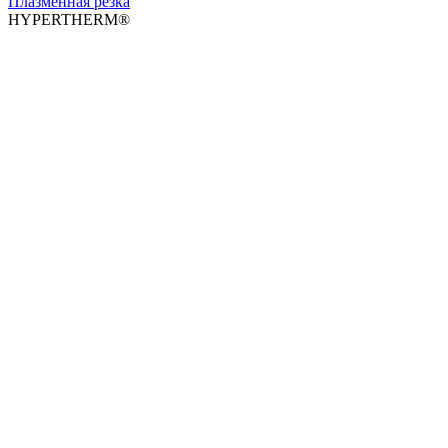
Плазменная резка
HYPERTHERM®