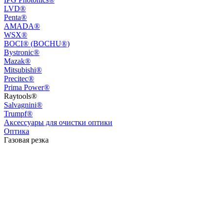
LVD®
Penta®
AMADA®
WSX®
BOCI® (BOCHU®)
Bystronic®
Mazak®
Mitsubishi®
Precitec®
Prima Power®
Raytools®
Salvagnini®
Trumpf®
Аксессуары для очистки оптики
Оптика
Газовая резка