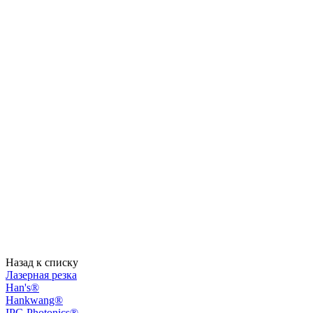
Назад к списку
Лазерная резка
Han's®
Hankwang®
IPG Photonics®