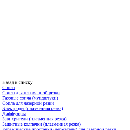
Назад к списку
Сопла
Сопла для плазменной резки
Газовые сопла (мундштуки)
Сопла для лазерной резки
Электроды (плазменная резка)
Диффузоры
Завихрители (плазменная резка)
Защитные колпачки (плазменная резка)
Керамические проставки (держатели) для лазерной резки