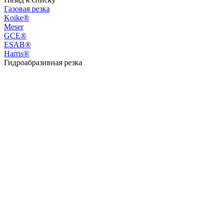
Газовая резка
Koike®
Meser
GCE®
ESAB®
Harris®
Гидроабразивная резка