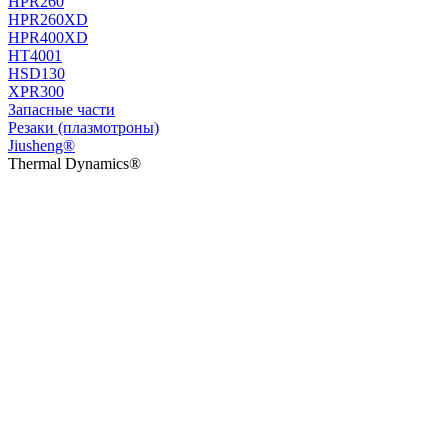
HPR260
HPR260XD
HPR400XD
HT4001
HSD130
XPR300
Запасные части
Резаки (плазмотроны)
Jiusheng®
Thermal Dynamics®