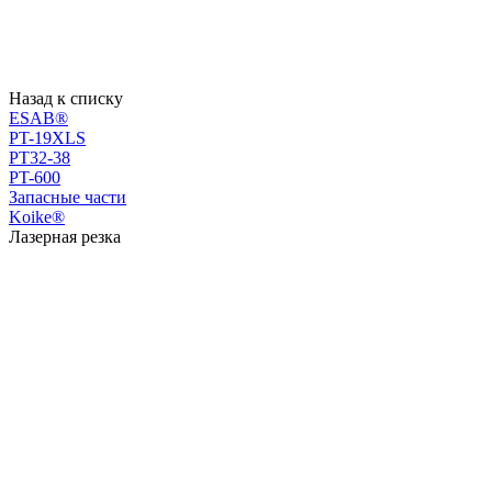
Назад к списку
ESAB®
PT-19XLS
PT32-38
PT-600
Запасные части
Koike®
Лазерная резка