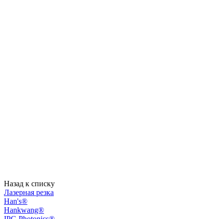
Назад к списку
Лазерная резка
Han's®
Hankwang®
IPG Photonics®