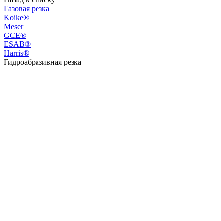
Газовая резка
Koike®
Meser
GCE®
ESAB®
Harris®
Гидроабразивная резка