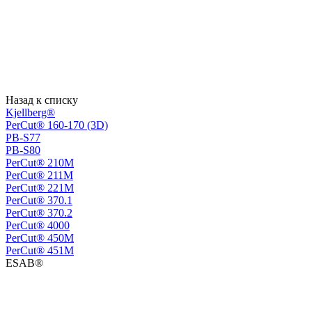
Назад к списку
Kjellberg®
PerCut® 160-170 (3D)
PB-S77
PB-S80
PerСut® 210M
PerСut® 211M
PerСut® 221M
PerСut® 370.1
PerСut® 370.2
PerСut® 4000
PerСut® 450M
PerСut® 451M
ESAB®