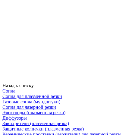
Назад к списку
Сопла
Сопла для плазменной резки
Газовые сопла (мундштуки)
Сопла для лазерной резки
Электроды (плазменная резка)
Диффузоры
Завихрители (плазменная резка)
Защитные колпачки (плазменная резка)
Керамические проставки (держатели) для лазерной резки