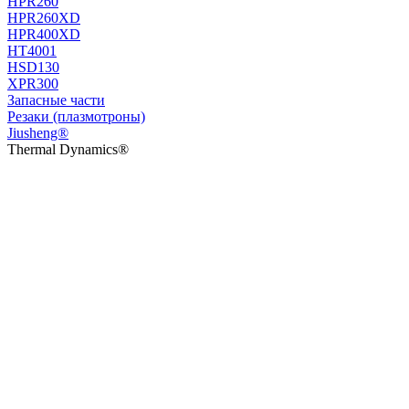
HPR260
HPR260XD
HPR400XD
HT4001
HSD130
XPR300
Запасные части
Резаки (плазмотроны)
Jiusheng®
Thermal Dynamics®