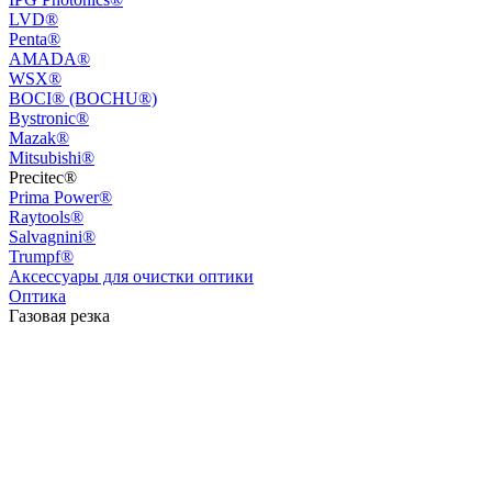
LVD®
Penta®
AMADA®
WSX®
BOCI® (BOCHU®)
Bystronic®
Mazak®
Mitsubishi®
Precitec®
Prima Power®
Raytools®
Salvagnini®
Trumpf®
Аксессуары для очистки оптики
Оптика
Газовая резка