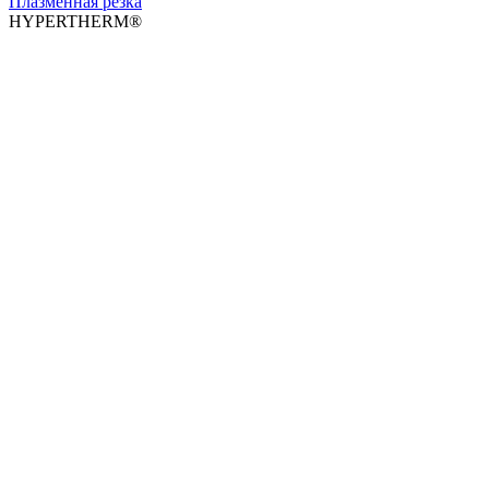
Плазменная резка
HYPERTHERM®