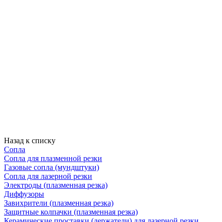
Назад к списку
Сопла
Сопла для плазменной резки
Газовые сопла (мундштуки)
Сопла для лазерной резки
Электроды (плазменная резка)
Диффузоры
Завихрители (плазменная резка)
Защитные колпачки (плазменная резка)
Керамические проставки (держатели) для лазерной резки