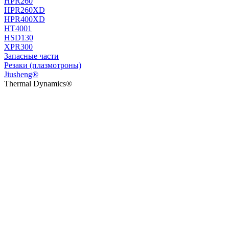
HPR260
HPR260XD
HPR400XD
HT4001
HSD130
XPR300
Запасные части
Резаки (плазмотроны)
Jiusheng®
Thermal Dynamics®