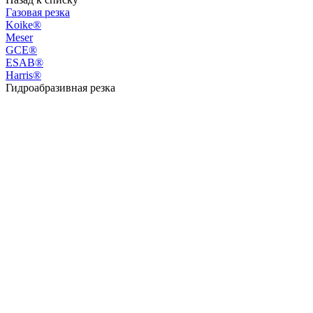
Газовая резка
Koike®
Meser
GCE®
ESAB®
Harris®
Гидроабразивная резка