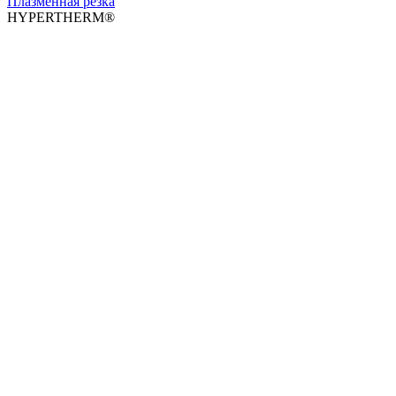
Плазменная резка
HYPERTHERM®