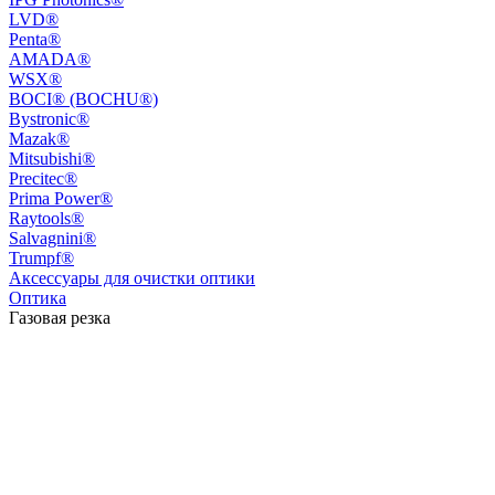
LVD®
Penta®
AMADA®
WSX®
BOCI® (BOCHU®)
Bystronic®
Mazak®
Mitsubishi®
Precitec®
Prima Power®
Raytools®
Salvagnini®
Trumpf®
Аксессуары для очистки оптики
Оптика
Газовая резка