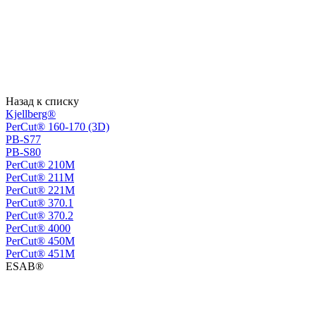
Назад к списку
Kjellberg®
PerCut® 160-170 (3D)
PB-S77
PB-S80
PerСut® 210M
PerСut® 211M
PerСut® 221M
PerСut® 370.1
PerСut® 370.2
PerСut® 4000
PerСut® 450M
PerСut® 451M
ESAB®