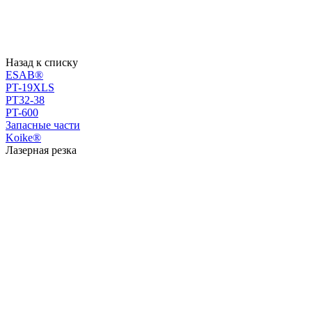
Назад к списку
ESAB®
PT-19XLS
PT32-38
PT-600
Запасные части
Koike®
Лазерная резка