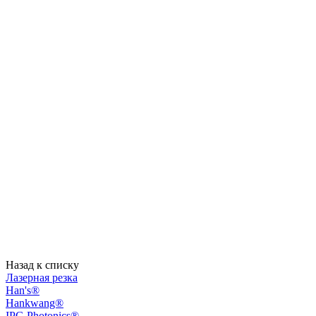
Назад к списку
Лазерная резка
Han's®
Hankwang®
IPG Photonics®