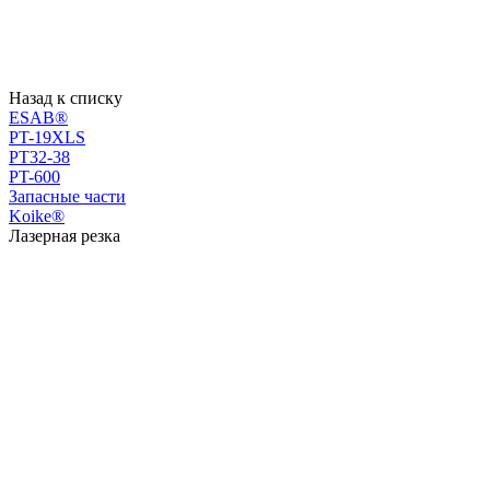
Назад к списку
ESAB®
PT-19XLS
PT32-38
PT-600
Запасные части
Koike®
Лазерная резка