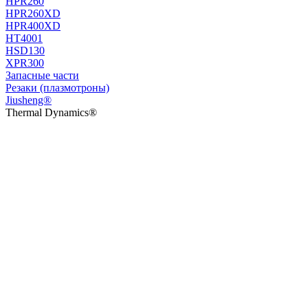
HPR260
HPR260XD
HPR400XD
HT4001
HSD130
XPR300
Запасные части
Резаки (плазмотроны)
Jiusheng®
Thermal Dynamics®