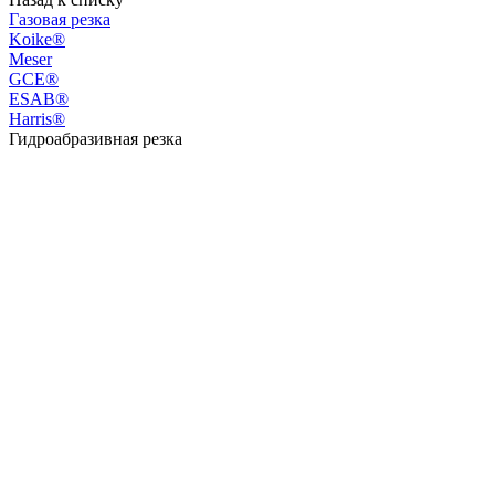
Газовая резка
Koike®
Meser
GCE®
ESAB®
Harris®
Гидроабразивная резка