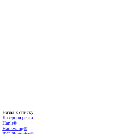
Назад к списку
Лазерная резка
Han's®
Hankwang®
IPG Photonics®