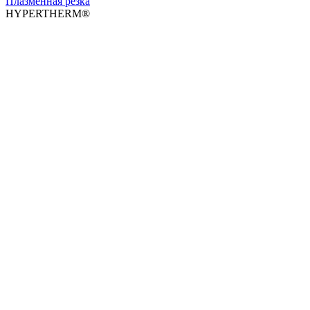
Плазменная резка
HYPERTHERM®