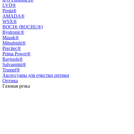
LVD®
Penta®
AMADA®
WSX®
BOCI® (BOCHU®)
Bystronic®
Mazak®
Mitsubishi®
Precitec®
Prima Power®
Raytools®
Salvagnini®
Trumpf®
Аксессуары для очистки оптики
Оптика
Газовая резка