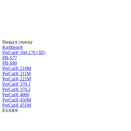
Назад к списку
Kjellberg®
PerCut® 160-170 (3D)
PB-S77
PB-S80
PerСut® 210M
PerСut® 211M
PerСut® 221M
PerСut® 370.1
PerСut® 370.2
PerСut® 4000
PerСut® 450M
PerСut® 451M
ESAB®