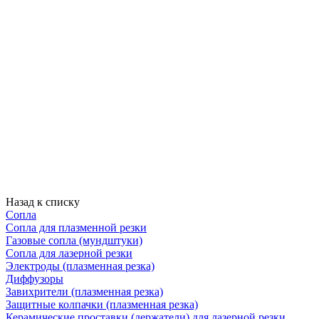
Назад к списку
Сопла
Сопла для плазменной резки
Газовые сопла (мундштуки)
Сопла для лазерной резки
Электроды (плазменная резка)
Диффузоры
Завихрители (плазменная резка)
Защитные колпачки (плазменная резка)
Керамические проставки (держатели) для лазерной резки