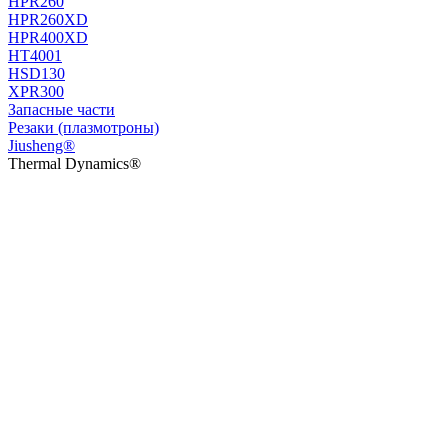
HPR260
HPR260XD
HPR400XD
HT4001
HSD130
XPR300
Запасные части
Резаки (плазмотроны)
Jiusheng®
Thermal Dynamics®