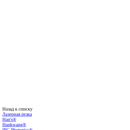
Назад к списку
Лазерная резка
Han's®
Hankwang®
IPG Photonics®