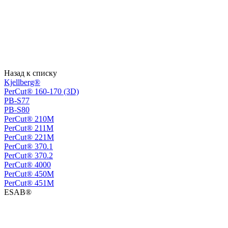
Назад к списку
Kjellberg®
PerCut® 160-170 (3D)
PB-S77
PB-S80
PerСut® 210M
PerСut® 211M
PerСut® 221M
PerСut® 370.1
PerСut® 370.2
PerСut® 4000
PerСut® 450M
PerСut® 451M
ESAB®