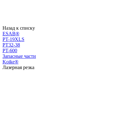
Назад к списку
ESAB®
PT-19XLS
PT32-38
PT-600
Запасные части
Koike®
Лазерная резка