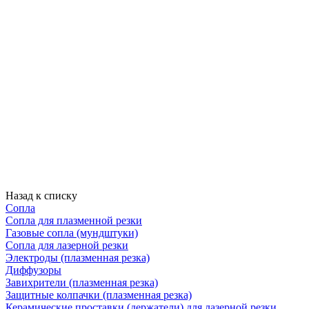
Назад к списку
Сопла
Сопла для плазменной резки
Газовые сопла (мундштуки)
Сопла для лазерной резки
Электроды (плазменная резка)
Диффузоры
Завихрители (плазменная резка)
Защитные колпачки (плазменная резка)
Керамические проставки (держатели) для лазерной резки