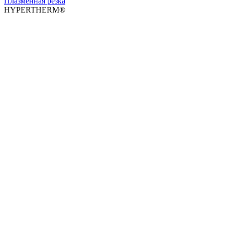
Плазменная резка
HYPERTHERM®