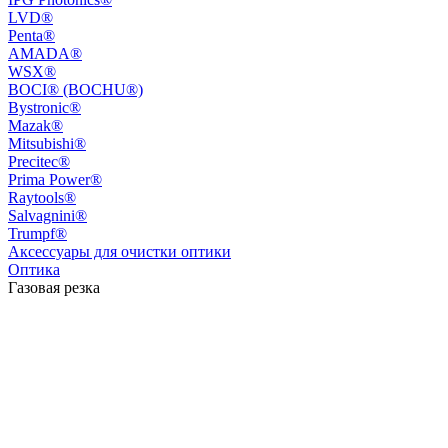
LVD®
Penta®
AMADA®
WSX®
BOCI® (BOCHU®)
Bystronic®
Mazak®
Mitsubishi®
Precitec®
Prima Power®
Raytools®
Salvagnini®
Trumpf®
Аксессуары для очистки оптики
Оптика
Газовая резка