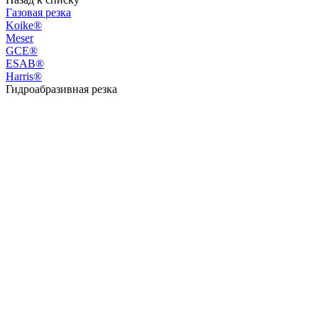
Газовая резка
Koike®
Meser
GCE®
ESAB®
Harris®
Гидроабразивная резка