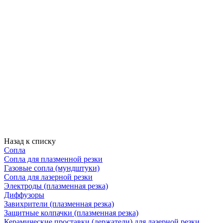
Назад к списку
Сопла
Сопла для плазменной резки
Газовые сопла (мундштуки)
Сопла для лазерной резки
Электроды (плазменная резка)
Диффузоры
Завихрители (плазменная резка)
Защитные колпачки (плазменная резка)
Керамические проставки (держатели) для лазерной резки