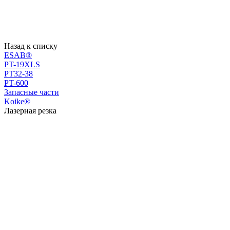
Назад к списку
ESAB®
PT-19XLS
PT32-38
PT-600
Запасные части
Koike®
Лазерная резка