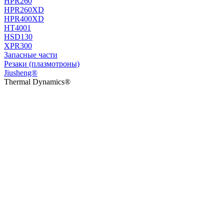
HPR260
HPR260XD
HPR400XD
HT4001
HSD130
XPR300
Запасные части
Резаки (плазмотроны)
Jiusheng®
Thermal Dynamics®