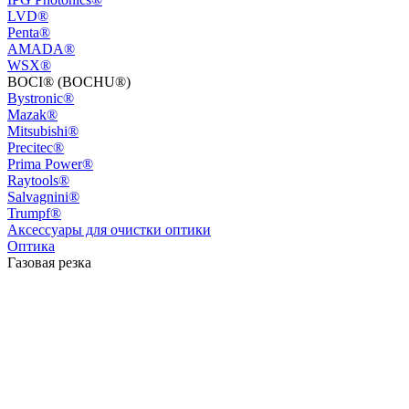
LVD®
Penta®
AMADA®
WSX®
BOCI® (BOCHU®)
Bystronic®
Mazak®
Mitsubishi®
Precitec®
Prima Power®
Raytools®
Salvagnini®
Trumpf®
Аксессуары для очистки оптики
Оптика
Газовая резка