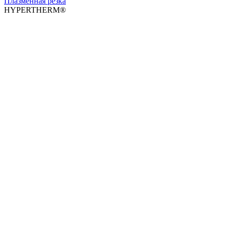
Плазменная резка
HYPERTHERM®