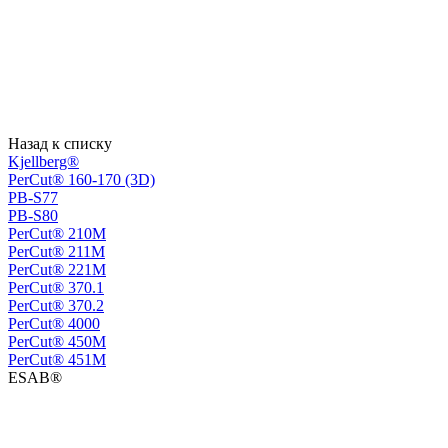
Назад к списку
Kjellberg®
PerCut® 160-170 (3D)
PB-S77
PB-S80
PerСut® 210M
PerСut® 211M
PerСut® 221M
PerСut® 370.1
PerСut® 370.2
PerСut® 4000
PerСut® 450M
PerСut® 451M
ESAB®