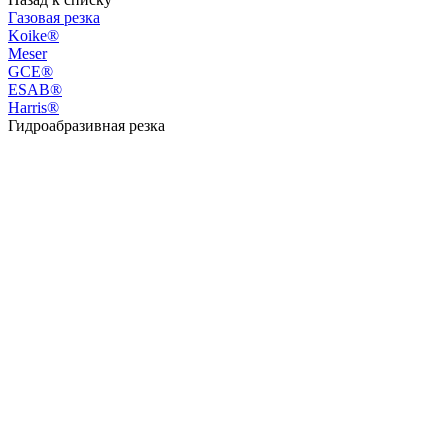
Газовая резка
Koike®
Meser
GCE®
ESAB®
Harris®
Гидроабразивная резка