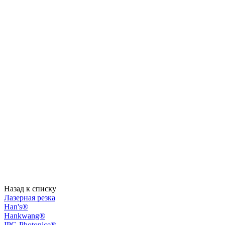
Назад к списку
Лазерная резка
Han's®
Hankwang®
IPG Photonics®