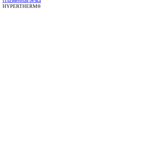
Плазменная резка
HYPERTHERM®