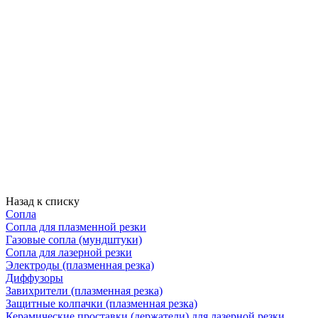
Назад к списку
Сопла
Сопла для плазменной резки
Газовые сопла (мундштуки)
Сопла для лазерной резки
Электроды (плазменная резка)
Диффузоры
Завихрители (плазменная резка)
Защитные колпачки (плазменная резка)
Керамические проставки (держатели) для лазерной резки