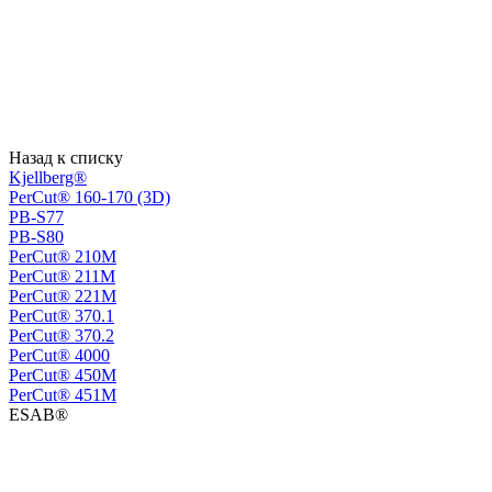
Назад к списку
Kjellberg®
PerCut® 160-170 (3D)
PB-S77
PB-S80
PerСut® 210M
PerСut® 211M
PerСut® 221M
PerСut® 370.1
PerСut® 370.2
PerСut® 4000
PerСut® 450M
PerСut® 451M
ESAB®