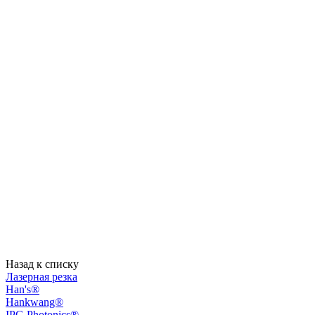
Назад к списку
Лазерная резка
Han's®
Hankwang®
IPG Photonics®