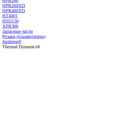
HPR260
HPR260XD
HPR400XD
HT4001
HSD130
XPR300
Запасные части
Резаки (плазмотроны)
Jiusheng®
Thermal Dynamics®