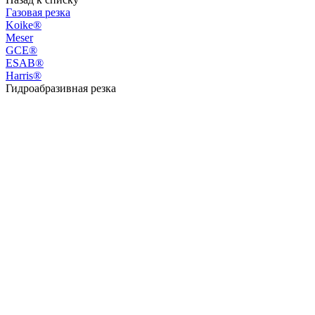
Газовая резка
Koike®
Meser
GCE®
ESAB®
Harris®
Гидроабразивная резка