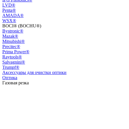
LVD®
Penta®
AMADA®
WSX®
BOCI® (BOCHU®)
Bystronic®
Mazak®
Mitsubishi®
Precitec®
Prima Power®
Raytools®
Salvagnini®
Trumpf®
Аксессуары для очистки оптики
Оптика
Газовая резка