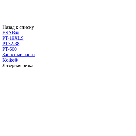
Назад к списку
ESAB®
PT-19XLS
PT32-38
PT-600
Запасные части
Koike®
Лазерная резка